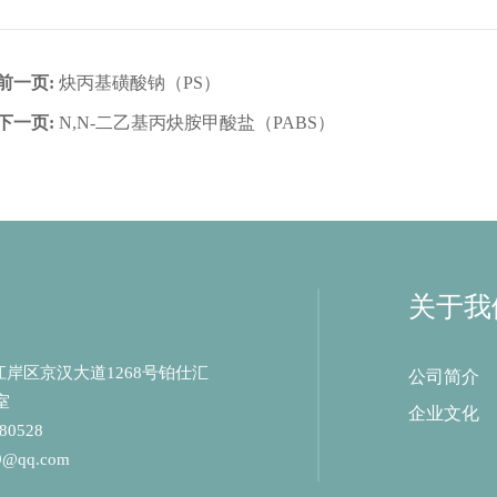
前一页:
炔丙基磺酸钠（PS）
下一页:
N,N-二乙基丙炔胺甲酸盐（PABS）
关于我
岸区京汉大道1268号铂仕汇
公司简介
室
企业文化
0528
9@qq.com