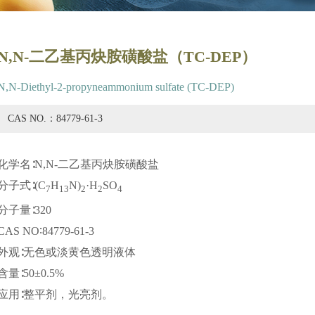
N,N-二乙基丙炔胺磺酸盐（TC-DEP）
N,N-Diethyl-2-propyneammonium sulfate (TC-DEP)
CAS NO.：84779-61-3
化学名∶N,N-二乙基丙炔胺磺酸盐
分子式∶(C
H
N)
·H
SO
7
13
2
2
4
分子量∶320
CAS NO∶84779-61-3
外观∶无色或淡黄色透明液体
含量∶50±0.5%
应用∶整平剂，光亮剂。